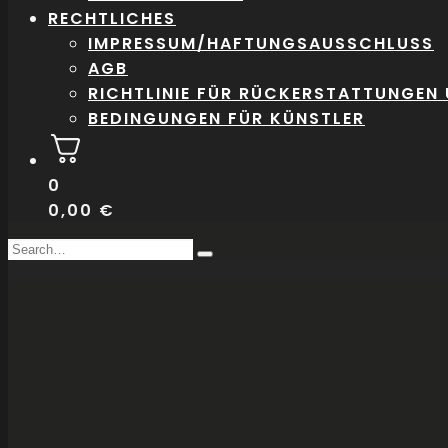
RECHTLICHES
IMPRESSUM/HAFTUNGSAUSSCHLUSS
AGB
RICHTLINIE FÜR RÜCKERSTATTUNGEN
BEDINGUNGEN FÜR KÜNSTLER
0
0,00
€
Search
Type
for:
and
hit
enter