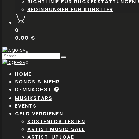
RICHTLINIE FÜR RÜCKERSTATTUNGEN
BEDINGUNGEN FÜR KÜNSTLER
0
0,00
€
Search
Type
for:
and
hit
HOME
enter
SONGS & MEHR
DEMNÄCHST 🎧
MUSIKSTARS
EVENTS
GELD VERDIENEN
KOSTENLOS TESTEN
ARTIST MUSIC SALE
ARTIST-UPLOAD