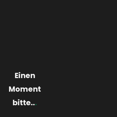
amet est egestas magna ac magna cursus augue
aliquam montes mid amet turpis porttitor tristique
etiam adipiscing eros enim proin enim.
Einen
Moment
bitte..
.