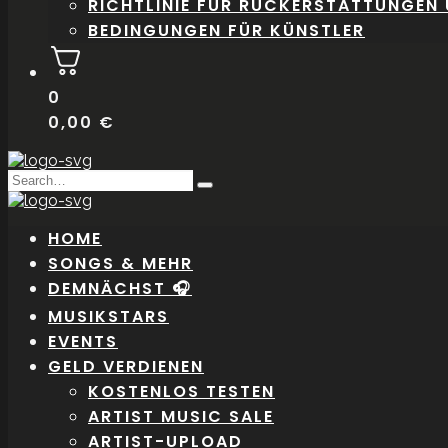
RICHTLINIE FÜR RÜCKERSTATTUNGEN
BEDINGUNGEN FÜR KÜNSTLER
0
0,00
€
Search
Type
for:
and
hit
HOME
enter
SONGS & MEHR
DEMNÄCHST 🎧
MUSIKSTARS
EVENTS
GELD VERDIENEN
KOSTENLOS TESTEN
ARTIST MUSIC SALE
ARTIST-UPLOAD