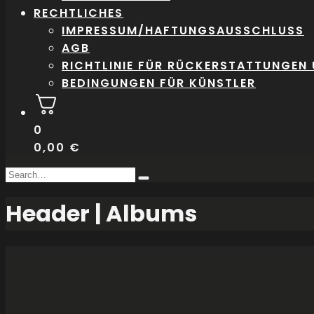
RECHTLICHES
IMPRESSUM/HAFTUNGSAUSSCHLUSS
AGB
RICHTLINIE FÜR RÜCKERSTATTUNGEN
BEDINGUNGEN FÜR KÜNSTLER
0
0,00
€
Search
Type
for:
and
Header | Albums
hit
enter