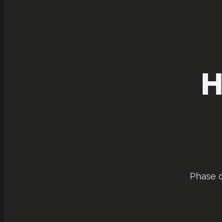
H
Phase o