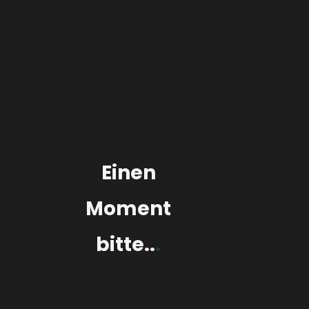
RECHTLICHES
Albums
0
0,00
€
Carousel
Einen
Moment
bitte..
.